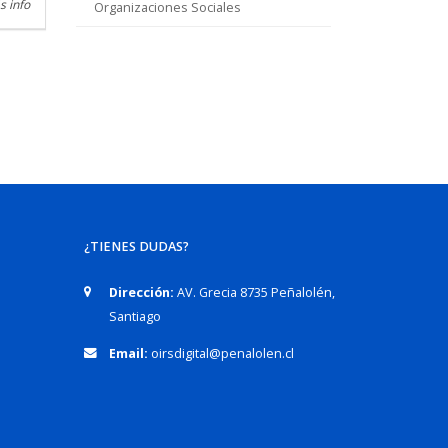
s info
Organizaciones Sociales
¿TIENES DUDAS?
Dirección:
AV. Grecia 8735 Peñalolén,
Santiago
Email:
oirsdigital@penalolen.cl