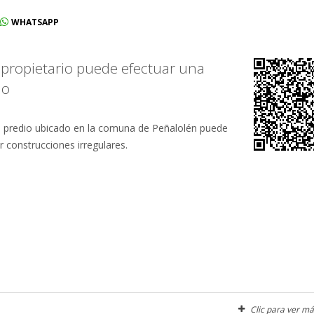
WHATSAPP
 propietario puede efectuar una
no
un predio ubicado en la comuna de Peñalolén puede
 construcciones irregulares.
Clic para ver má