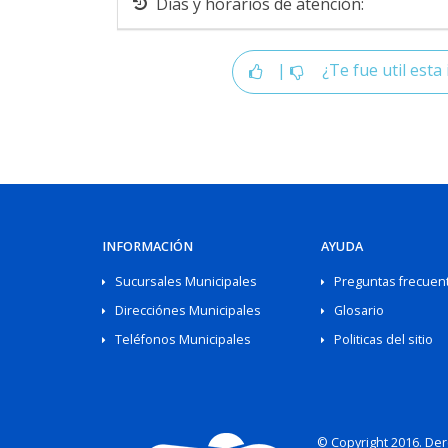
Dias y horarios de atención:
|
¿Te fue util esta 
INFORMACIÓN
AYUDA
Sucursales Municipales
Preguntas frecuen
Direcciónes Municipales
Glosario
Teléfonos Municipales
Politicas del sitio
© Copyright 2016. De