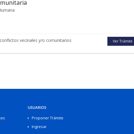
omunitaria
d Humana
 conflictos vecinales y/o comunitarios
Ver Trámite
USUARIOS
tes
Proponer Trámite
Ingresar