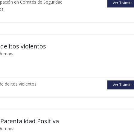
cipación en Comités de Seguridad
Ver Trámite
os.
 delitos violentos
d Humana
e delitos violentos
Ver Trámite
Parentalidad Positiva
d Humana