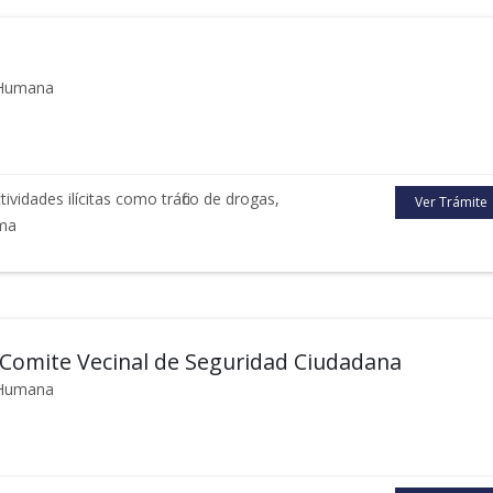
d Humana
vidades ilícitas como tráfico de drogas,
Ver Trámite
rma
 Comite Vecinal de Seguridad Ciudadana
d Humana