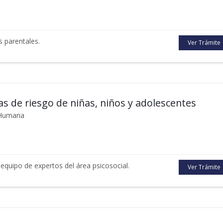
s parentales.
Ver Trámite
as de riesgo de niñas, niños y adolescentes
d Humana
 equipo de expertos del área psicosocial.
Ver Trámite