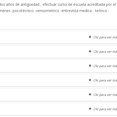
os años de antigüedad , efectuar curso de escuela acreditada por el
menes psicotécnico -sensometrico -entrevista medica - teórico -
Clic para ver má
Clic para ver má
Clic para ver má
Clic para ver má
Clic para ver má
Clic para ver má