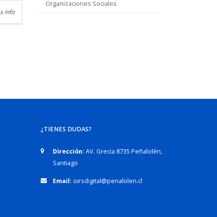
Organizaciones Sociales
s info
¿TIENES DUDAS?
Dirección:
AV. Grecia 8735 Peñalolén,
Santiago
Email:
oirsdigital@penalolen.cl