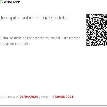
WHATSAPP
de capital sobre el cual se debe
el cual se debe pagar patente municipal. Este trámite
de mayo de cada año.
te. Inicia el
01/04/2024
y vence el
30/06/2024
.