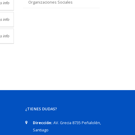
Organizaciones Sociales
s info
s info
s info
¿TIENES DUDAS?
Dirección:
AV. Grecia 8735 Peñalolén,
Santiago