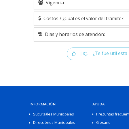
Vigencia:
Costos / ¿Cual es el valor del trámite?:
Dias y horarios de atención:
|
¿Te fue util esta 
INFORMACIÓN
AYUDA
Sucursales Municipales
Preguntas frecuen
Direcciónes Municipales
Glosario