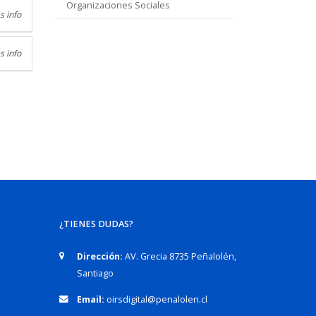
Organizaciones Sociales
s info
s info
¿TIENES DUDAS?
Dirección:
AV. Grecia 8735 Peñalolén,
Santiago
Email:
oirsdigital@penalolen.cl