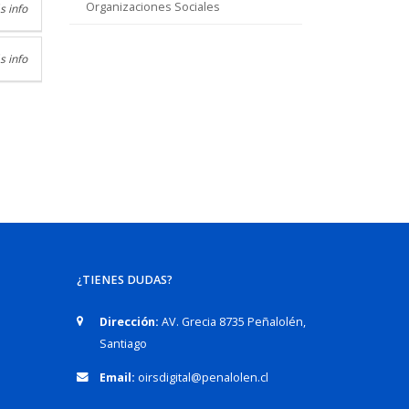
Organizaciones Sociales
s info
s info
¿TIENES DUDAS?
Dirección:
AV. Grecia 8735 Peñalolén,
Santiago
Email:
oirsdigital@penalolen.cl